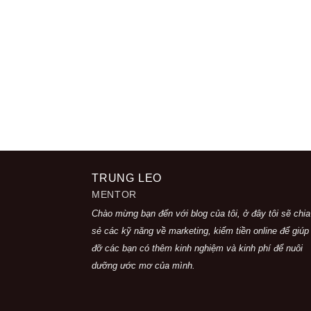
TRUNG LEO
MENTOR
Chào mừng bạn đến với blog của tôi, ở đây tôi sẽ chia
sẻ các kỹ năng về marketing, kiếm tiền online để giúp
đỡ các bạn có thêm kinh nghiệm và kinh phí để nuôi
dưỡng ước mơ của mình.