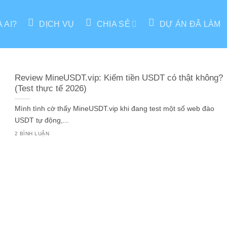
À AI?
DỊCH VỤ
CHIA SẺ
DỰ ÁN ĐÃ LÀM
Review MineUSDT.vip: Kiếm tiền USDT có thật không?
(Test thực tế 2026)
Mình tình cờ thấy MineUSDT.vip khi đang test một số web đào
USDT tự động,...
2 BÌNH LUẬN