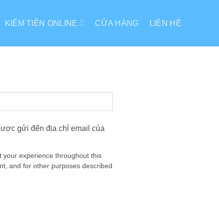
KIẾM TIỀN ONLINE
CỬA HÀNG
LIÊN HỆ
được gửi đến địa chỉ email của
t your experience throughout this
t, and for other purposes described