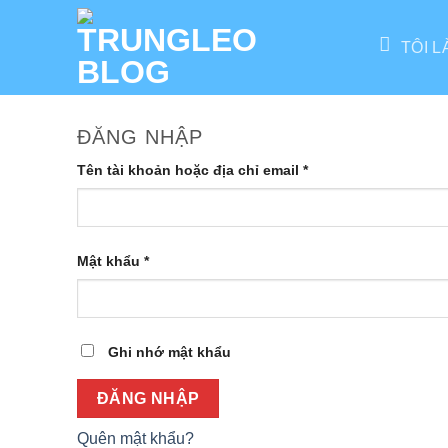
Bỏ
qua
TÔI L
nội
dung
ĐĂNG NHẬP
Bắt
Tên tài khoản hoặc địa chỉ email
*
buộc
Bắt
Mật khẩu
*
buộc
Ghi nhớ mật khẩu
ĐĂNG NHẬP
Quên mật khẩu?