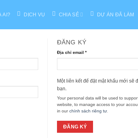
À AI?
DỊCH VỤ
CHIA SẺ
DỰ ÁN ĐÃ LÀM
ĐĂNG KÝ
Bắt
Địa chỉ email
*
buộc
Một liên kết để đặt mật khẩu mới sẽ 
bạn.
Your personal data will be used to suppor
website, to manage access to your accoun
in our
chính sách riêng tư
.
ĐĂNG KÝ