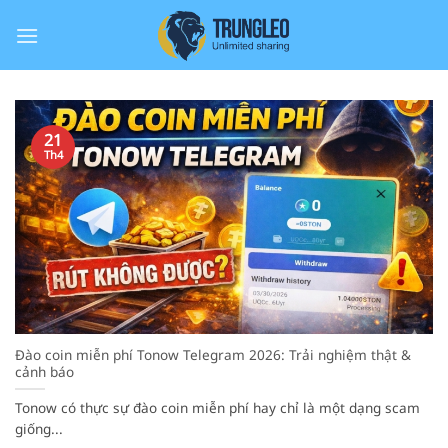
Bỏ
qua
nội
dung
21
Th4
Đào coin miễn phí Tonow Telegram 2026: Trải nghiệm thật &
cảnh báo
Tonow có thực sự đào coin miễn phí hay chỉ là một dạng scam
giống...